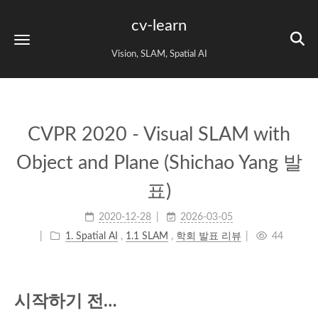
cv-learn
Vision, SLAM, Spatial AI
CVPR 2020 - Visual SLAM with
Object and Plane (Shichao Yang 발
표)
2020-12-28
2026-03-05
1. Spatial AI
,
1.1 SLAM
,
학회 발표 리뷰
44
시작하기 전…