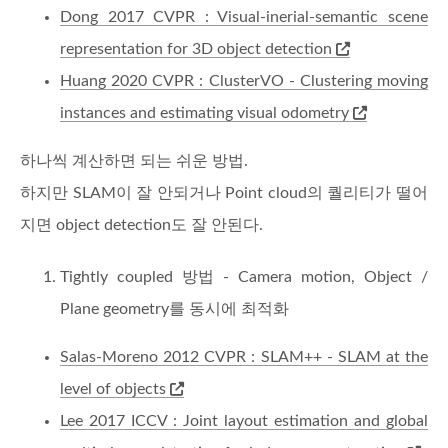
Dong 2017 CVPR : Visual-inerial-semantic scene
representation for 3D object detection
Huang 2020 CVPR : ClusterVO - Clustering moving
instances and estimating visual odometry
하나씩 계산하면 되는 쉬운 방법.
하지만 SLAM이 잘 안되거나 Point cloud의 퀄리티가 떨어
지면 object detection도 잘 안된다.
Tightly coupled 방법 - Camera motion, Object /
Plane geometry를 동시에 최적화
Salas-Moreno 2012 CVPR : SLAM++ - SLAM at the
level of objects
Lee 2017 ICCV : Joint layout estimation and global