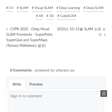
# CV
# SLAM
# Visual-SLAM
# Deep Learning
# Deep SLAM
# AR
# 3D
# CubeSLAM
CVPR 2020 - Deep Visual
2020년 10~12월 SLAM 논문 소
SLAM Frontends - SuperPoint,
식
SuperGlue and SuperMaps
(Tomasz Malisiewicz 발표)