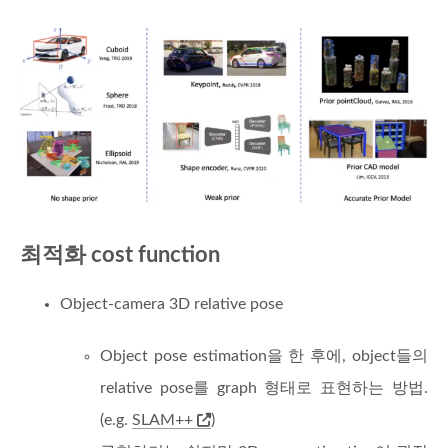
최적화 cost function
Object-camera 3D relative pose
Object pose estimation을 한 후에, object들의
relative pose를 graph 형태로 표현하는 방법.
(e.g.
SLAM++
)