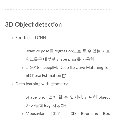
3D Object detection
End-to-end CNN
Relative pose를 regression으로 풀 수 있는 네트
워크들은 대부분 shape prior를 사용함
Li 2018 : DeepIM: Deep Iterative Matching for
6D Pose Estimation
Deep learning with geometry
Shape prior 없이 할 수 있지만, 간단한 object
만 가능함 (e.g. 자동차)
Mousavian 2017 : 3D Bounding Box