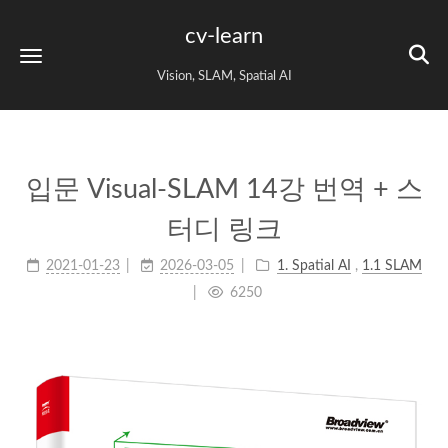
cv-learn
Vision, SLAM, Spatial AI
입문 Visual-SLAM 14강 번역 + 스
터디 링크
2021-01-23
2026-03-05
1. Spatial AI
,
1.1 SLAM
6250