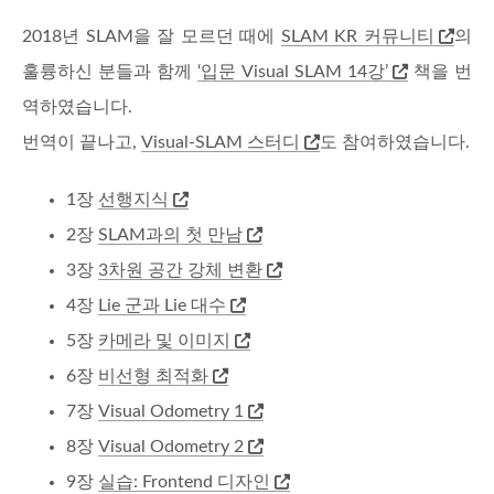
2018년 SLAM을 잘 모르던 때에
SLAM KR 커뮤니티
의
훌륭하신 분들과 함께
‘입문 Visual SLAM 14강’
책을 번
역하였습니다.
번역이 끝나고,
Visual-SLAM 스터디
도 참여하였습니다.
1장
선행지식
2장
SLAM과의 첫 만남
3장
3차원 공간 강체 변환
4장
Lie 군과 Lie 대수
5장
카메라 및 이미지
6장
비선형 최적화
7장
Visual Odometry 1
8장
Visual Odometry 2
9장
실습: Frontend 디자인