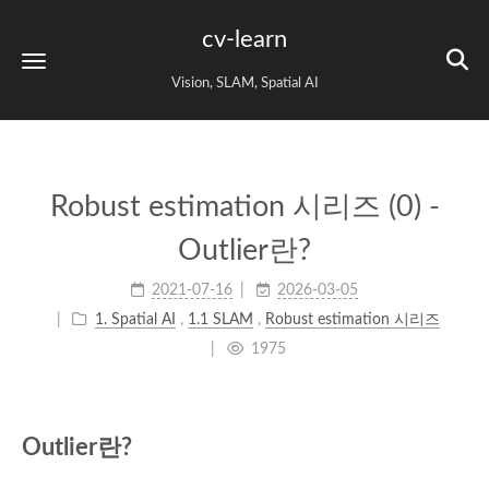
cv-learn
Vision, SLAM, Spatial AI
Robust estimation 시리즈 (0) -
Outlier란?
2021-07-16
2026-03-05
1. Spatial AI
,
1.1 SLAM
,
Robust estimation 시리즈
1975
Outlier란?