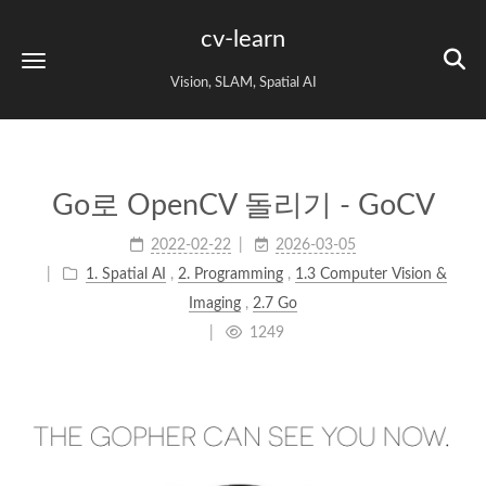
cv-learn
Vision, SLAM, Spatial AI
Go로 OpenCV 돌리기 - GoCV
2022-02-22
2026-03-05
1. Spatial AI
,
2. Programming
,
1.3 Computer Vision &
Imaging
,
2.7 Go
1249