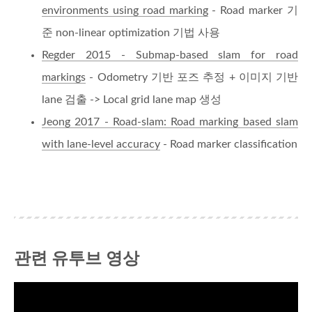
environments using road marking
- Road marker 기
준 non-linear optimization 기법 사용
Regder 2015 - Submap-based slam for road
markings
- Odometry 기반 포즈 추정 + 이미지 기반
lane 검출 -> Local grid lane map 생성
Jeong 2017 - Road-slam: Road marking based slam
with lane-level accuracy
- Road marker classification
관련 유투브 영상