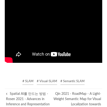
# SLAM
# Visual-SLAM
# Semantic SLAM
Spatial AI를 만드는 방법 -
Qin 2021 - RoadMap - A Light-
Rosen 2021 - Advances in
Weight Semantic Map for Visual
Inference and Representation
Localization towards