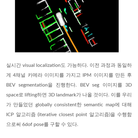
실시간 visual localization도 가능하다. 이전 과정과 동일하
게 4채널 카메라 이미지를 가지고 IPM 이미지를 만든 후
BEV segmentation을 진행한다. BEV seg 이미지를 3D
space로 lifting하면 3D landmark가 나올 것이다. 이를 우리
가 만들었던 globally consistent한 semantic map에 대해
ICP 알고리즘 (iterative closest point 알고리즘)을 수행함
으로써 6dof pose를 구할 수 있다.