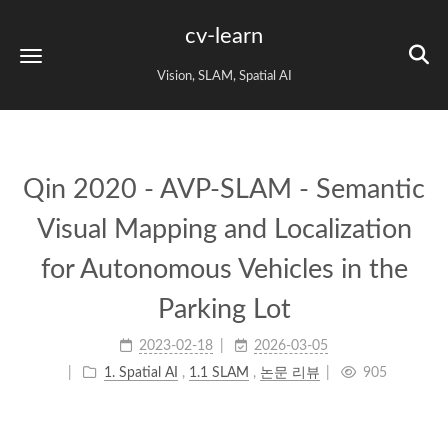
cv-learn
Vision, SLAM, Spatial AI
Qin 2020 - AVP-SLAM - Semantic
Visual Mapping and Localization
for Autonomous Vehicles in the
Parking Lot
2023-02-18
2026-03-05
1. Spatial AI
,
1.1 SLAM
,
논문 리뷰
905