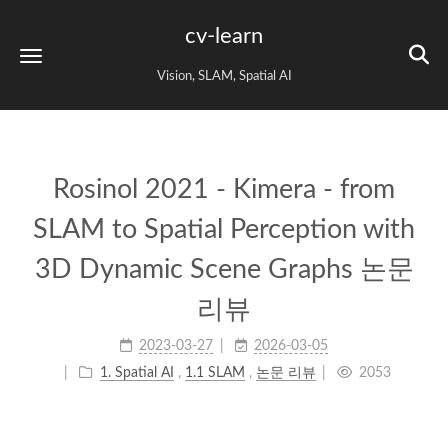
cv-learn
Vision, SLAM, Spatial AI
Rosinol 2021 - Kimera - from
SLAM to Spatial Perception with
3D Dynamic Scene Graphs 논문
리뷰
2023-03-27
2026-03-05
1. Spatial AI
,
1.1 SLAM
,
논문 리뷰
2053