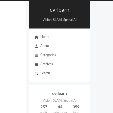
cv-learn
Vision, SLAM, Spatial AI
Home
About
Categories
Archives
Search
cv-learn
Vision, SLAM, Spatial AI
257
44
359
posts
categories
tags