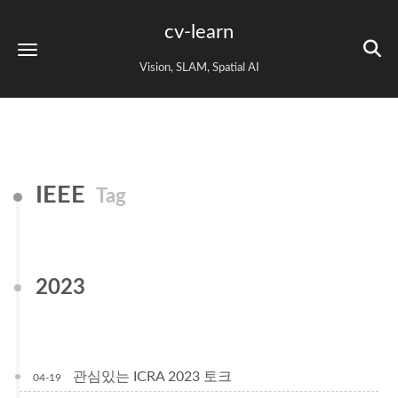
cv-learn
Vision, SLAM, Spatial AI
IEEE
Tag
2023
관심있는 ICRA 2023 토크
04-19