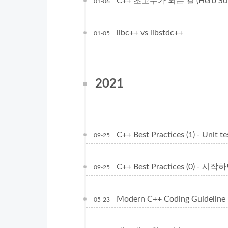
C++ 초고수가 되는 길 (Herb Sut
01-06
libc++ vs libstdc++
01-05
2021
C++ Best Practices (1) - Unit
09-25
C++ Best Practices (0) - 시작
09-25
Modern C++ Coding Guideline
05-23