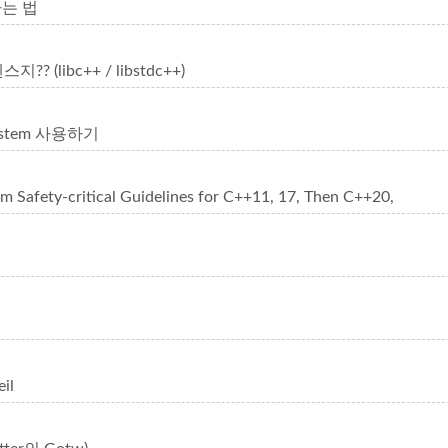
하는 법
 (libc++ / libstdc++)
system 사용하기
m Safety-critical Guidelines for C++11, 17, Then C++20,
il