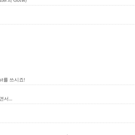
ter의 Gotw)
 test를 쓰시죠!
하면서...