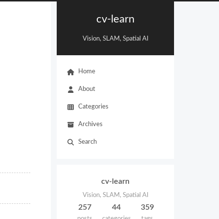
cv-learn
Vision, SLAM, Spatial AI
Home
About
Categories
Archives
Search
cv-learn
Vision, SLAM, Spatial AI
257
44
359
posts
categories
tags