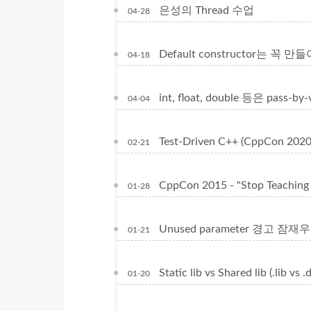
은성의 Thread 수업
04-28
Default constructor는 꼭 
04-18
int, float, double 등은 pas
04-04
Test-Driven C++ (CppCon 2020 
02-21
CppCon 2015 - "Stop Teaching 
01-28
Unused parameter 경고 잠재
01-21
Static lib vs Shared lib (.lib vs .d
01-20