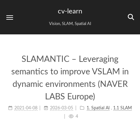
cv-learn
Vision, SLAM, Spatial AI
SLAMANTIC – Leveraging
semantics to improve VSLAM in
dynamic environments (NAVER
LABS Europe)
2021-04-08
2026-03-05
1. Spatial AI
,
1.1 SLAM
4