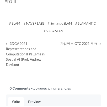
야겠네
# SLAM
# NAVER LABS
# Semantic SLAM
# SLAMANTIC
# Visual SLAM
3DGV 2021 -
관심있는 GTC 2021 토크
Representations and
Computational Patterns in
Spatial AI (Prof. Andrew
Davison)